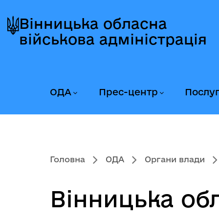
Перейти
Перейти
Перейти
до
до
до
Вінницька обласна
головного
головного
головного
військова адміністрація
меню
вмісту
колонтитула
ОДА
Прес-центр
Послу
Головна
ОДА
Органи влади
Вінницька об