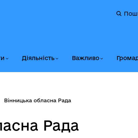
Пош
ги
Діяльність
Важливо
Грома
Вінницька обласна Рада
ласна Рада