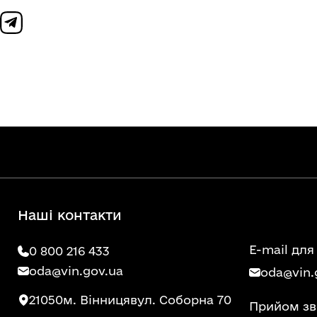
Наші контакти
E-mail для
0 800 216 433
oda@vin.gov.ua
oda@vin.
21050
м. Вінниця
вул. Соборна 70
Прийом зв