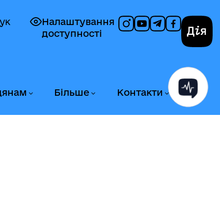
ук
Налаштування
доступності
Дія
дянам
Більше
Контакти