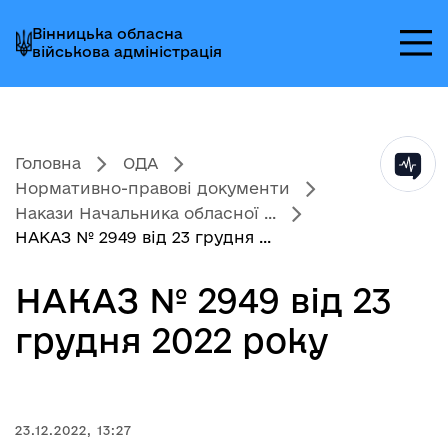
Перейти
Перейти
Перейти
Вінницька обласна
до
до
до
військова адміністрація
головного
головного
головного
меню
вмісту
колонтитула
Головна
ОДА
Нормативно-правові документи
Накази Начальника обласної ...
НАКАЗ № 2949 від 23 грудня ...
НАКАЗ № 2949 від 23
грудня 2022 року
23.12.2022, 13:27