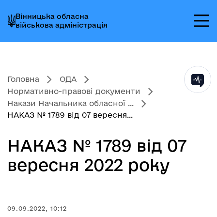
Перейти
Перейти
Перейти
Вінницька обласна
до
до
до
військова адміністрація
головного
головного
головного
меню
вмісту
колонтитула
Головна
ОДА
Нормативно-правові документи
Накази Начальника обласної ...
НАКАЗ № 1789 від 07 вересня...
НАКАЗ № 1789 від 07
вересня 2022 року
09.09.2022, 10:12