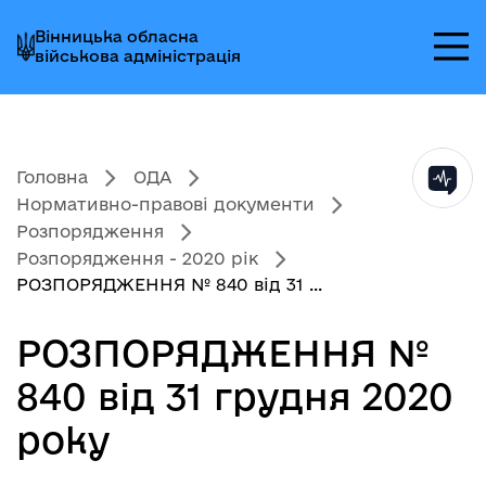
Перейти
Перейти
Перейти
Вінницька обласна
до
до
до
військова адміністрація
головного
головного
головного
меню
вмісту
колонтитула
Головна
ОДА
Нормативно-правові документи
Розпорядження
Розпорядження - 2020 рік
РОЗПОРЯДЖЕННЯ № 840 від 31 ...
РОЗПОРЯДЖЕННЯ №
840 від 31 грудня 2020
року