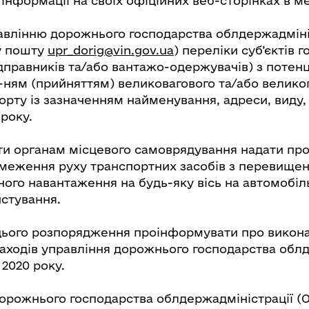
 інформації на своїх офіційних веб-сторінках в м
авлінню дорожнього господарства облдержадмініс
у пошту
upr_dorig@vin.gov.ua
) переліки суб’єктів
дправників та/або вантажо-одержувачів) з потен
-ням (прийняттям) великовагового та/або велико
орту із зазначенням найменування, адреси, виду,
 року.
ти органам місцевого самоврядування надати про
меження руху транспортних засобів з перевище
ного навантаження на будь-яку вісь на автомобіл
истування.
цього розпорядження проінформувати про викон
аходів управління дорожнього господарства обл
 2020 року.
орожнього господарства облдержадміністрації (О