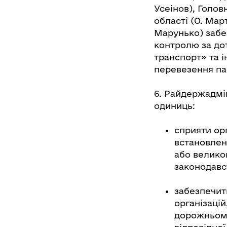
Усеінов), Голо
області (О. Мар
Марунько) забе
контролю за до
транспорт» та і
перевезення па
6. Райдержадмі
одиниць:
сприяти ор
встановлен
або велико
законодавс
забезпечит
організаці
дорожньому