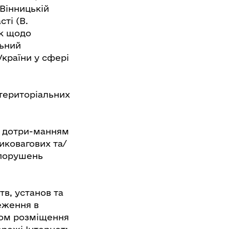
Вінницькій
ті (В.
ок щодо
льний
України у сфері
-територіальних
а дотри-манням
ковагових та/
 порушень
в, установ та
еження в
хом розміщення