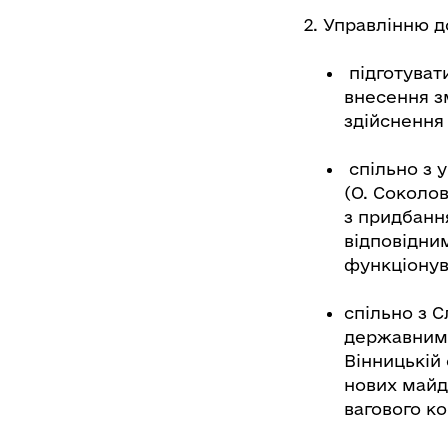
2.
Управлінню до
підготуват
внесення з
здійснення
спільно з 
(О. Соколо
з придбанн
відповідни
функціонув
спільно з С
державним 
Вінницькій
нових майд
вагового к