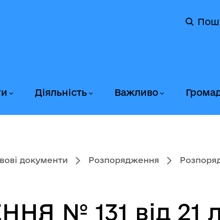
Пош
ги
Діяльність
Важливо
Грома
вові документи
Розпорядження
Розпоряд
Я № 131 від 21 л