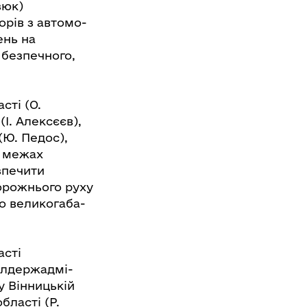
зюк)
орів з автомо-
ень на
 безпечного,
сті (О.
І. Алексєєв),
(Ю. Педос),
в межах
зпечити
орожнього руху
о великогаба-
асті
облдержадмі-
у Вінницькій
бласті (Р.