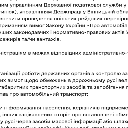
вним управлінням Державної податкової служби у 
тинюк), управлінням Держпраці у Вінницькій облас
зпечити проведення спільних рейдових перевір
триманням вимог Закону України «Про автомобі
нших законодавчих і нормативно-правових актів 
сажирів та/чи вантажів.
ністраціям в межах відповідних адміністративно
ганізації роботи державних органів з контролю з
их вимог щодо обмежень в дорожньому русі вели
габаритних транспортних засобів та запобігання
тва про автомобільний транспорт;
и інформування населення, керівників підприємст
й, інших зацікавлених сторін про встановлені обм
 русі через засоби масової інформації або шля