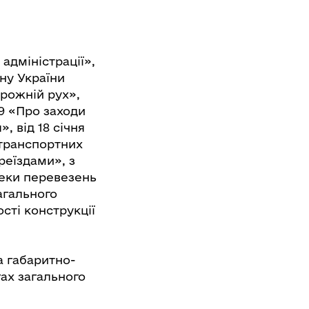
 адміністрації»,
ону України
орожній рух»,
79 «Про заходи
 від 18 січня
 транспортних
реїздами», з
пеки перевезень
агального
сті конструкції
а габаритно-
ах загального