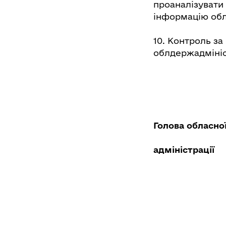
проаналізувати
інформацію обл
10. Контроль з
облдержадмініст
Голова обласно
адміністрації