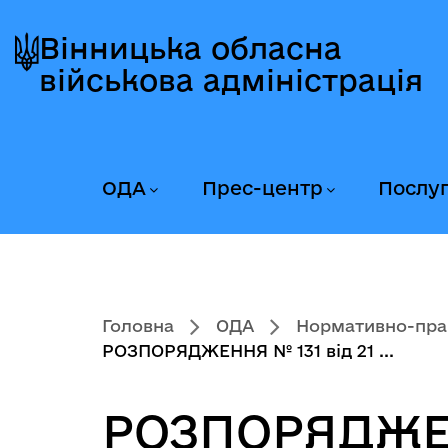
Перейти
Перейти
Перейти
до
до
до
Вінницька обласна
головного
головного
головного
військова адміністрація
меню
вмісту
колонтитула
ОДА
Прес-центр
Послу
Головна
ОДА
Нормативно-пра
РОЗПОРЯДЖЕННЯ № 131 від 21 ...
РОЗПОРЯДЖЕНН