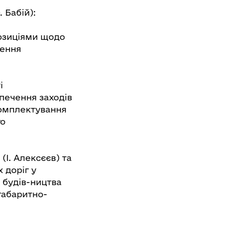
 Бабій):
позиціями щодо
лення
і
печення заходів
комплектування
го
(І. Алексєєв) та
 доріг у
 будів-ництва
габаритно-