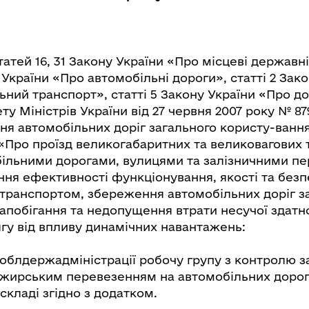
татей 16, 31 Закону України «Про місцеві державні
у України «Про автомобільні дороги», статті 2 Зак
ний транспорт», статті 5 Закону України «Про д
ту Міністрів України від 27 червня 2007 року № 8
 автомобільних доріг загального користу-вання»,
 «Про проїзд великогабаритних та великовагових
більними дорогами, вулицями та залізничними пе
ня ефективності функціонування, якості та без
транспортом, збереження автомобільних доріг з
апобігання та недопущення втрати несучої здатно
гу від впливу динамічних навантажень:
 облдержадміністрації робочу групу з контролю з
ажирським перевезенням на автомобільних дорог
складі згідно з додатком.