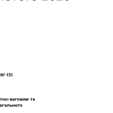
№ 131
итно-ваговим та
агального