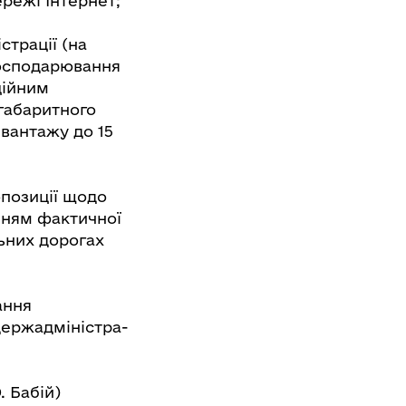
ережі Інтернет;
трації (на
 господарювання
ційним
габаритного
 вантажу до 15
позиції щодо
нням фактичної
ьних дорогах
ання
держадміністра-
. Бабій)