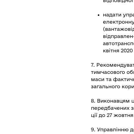
відповідної
надати упр
електронн
(вантажові
відправлен
автотрансп
квітня 2020
7. Рекомендува
тимчасового об
маси та фактич
загального кор
8. Виконавцям 
передбачених з
ції до 27 жовтня
9. Управлінню д