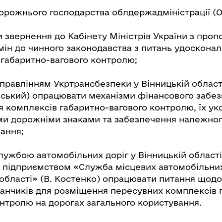
рожнього господарства облдержадміністрації (О.
и звернення до Кабінету Міністрів України з про
мін до чинного законодавства з питань удоскона
 габаритно-вагового контролю;
управлінням Укртрансбезпеки у Вінницькій област
вський) опрацювати механізми фінансового забез
я комплексів габаритно-вагового контролю, їх у
ми дорожніми знаками та забезпечення належно
ання;
лужбою автомобільних доріг у Вінницькій області 
підприємством «Служба місцевих автомобільних
 області» (В. Костенко) опрацювати питання щодо
анчиків для розміщення пересувних комплексів 
онтролю на дорогах загального користування.