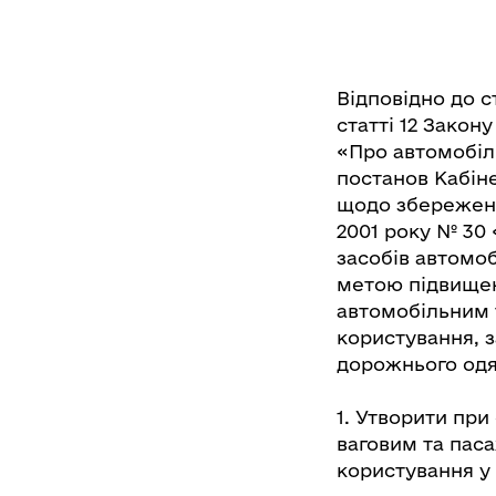
Відповідно до с
статті 12 Закон
«Про автомобіль
постанов Кабіне
щодо збереження
2001 року № 30
засобів автомо
метою підвищен
автомобільним 
користування, з
дорожнього одя
1. Утворити при
ваговим та пас
користування у 