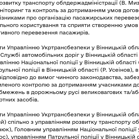
розвитку транспорту облдержадміністрації (В. Ми
ніторинг та контроль за дотриманням умов догов
ізниками про організацію пасажирських перевез
льного користування та сприяти створенню умов
ктивного перевезення пасажирів.
и Управлінню Укртрансбезпеки у Вінницькій обла
Службі автомобільних доріг у Вінницькій області (
лінню Національної поліції у Вінницькій області 
ульної поліції в Вінницькій області (Р. Усеінов), 
відповідно до вимог чинного законодавства, забе
иленого контролю за дотриманням учасниками д
бмежень в дорожньому русі великовагових та/аб
ртних засобів.
ти Управлінню Укртрансбезпеки у Вінницькій обл
ий) спільно з управлінням розвитку транспорту 
изюк), Головним управлінням Національної поліції 
ос), управлінням Патрульної поліції у Вінницькій о