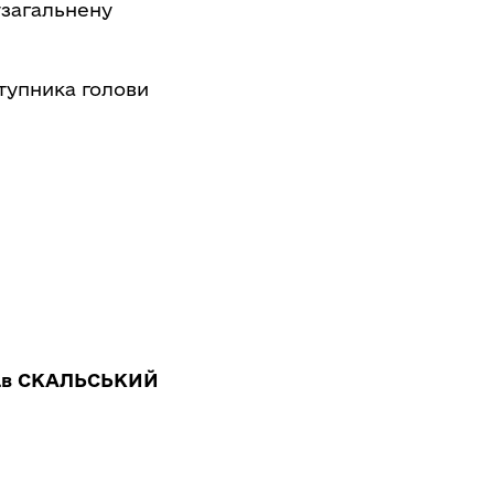
узагальнену
тупника голови
ав СКАЛЬСЬКИЙ