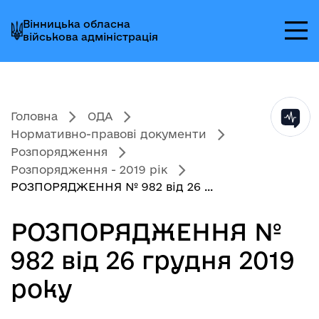
Перейти
Перейти
Перейти
Вінницька обласна
до
до
до
військова адміністрація
головного
головного
головного
меню
вмісту
колонтитула
Головна
ОДА
Нормативно-правові документи
Розпорядження
Розпорядження - 2019 рік
РОЗПОРЯДЖЕННЯ № 982 від 26 ...
РОЗПОРЯДЖЕННЯ №
982 від 26 грудня 2019
року