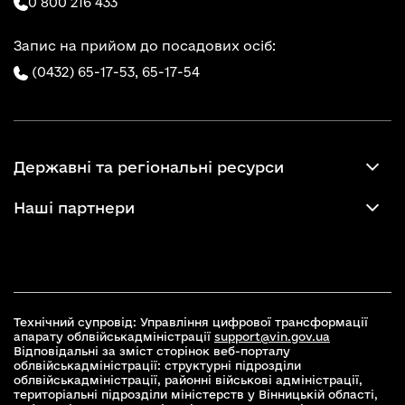
0 800 216 433
Запис на прийом до посадових осіб:
(0432) 65-17-53,
65-17-54
Державні та регіональні ресурси
Наші партнери
Технічний супровід: Управління цифрової трансформації
апарату облвійськадміністрації
support@vin.gov.ua
Відповідальні за зміст сторінок веб-порталу
облвійськадміністрації: структурні підрозділи
облвійськадміністрації, районні військові адміністрації,
територіальні підрозділи міністерств у Вінницькій області,