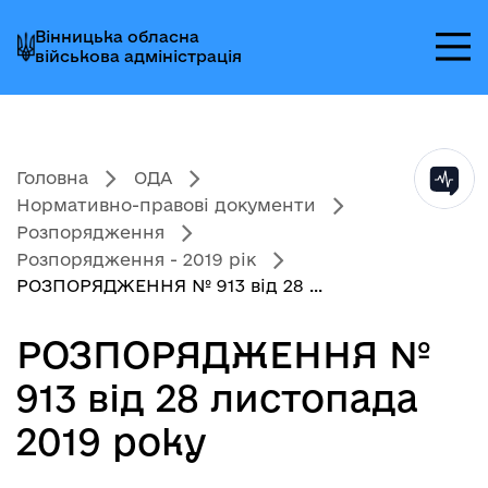
Перейти
Перейти
Перейти
Вінницька обласна
до
до
до
військова адміністрація
головного
головного
головного
меню
вмісту
колонтитула
Головна
ОДА
Нормативно-правові документи
Розпорядження
Розпорядження - 2019 рік
РОЗПОРЯДЖЕННЯ № 913 від 28 ...
РОЗПОРЯДЖЕННЯ №
913 від 28 листопада
2019 року