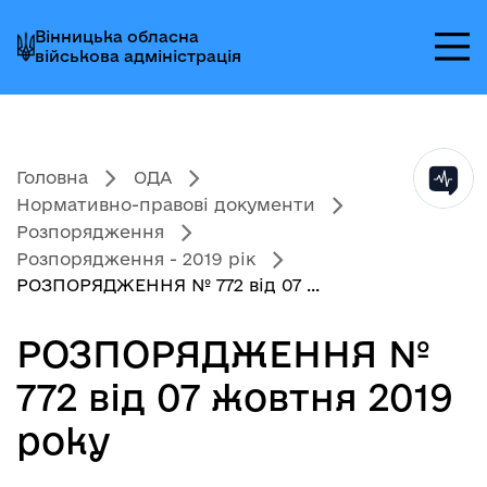
Перейти
Перейти
Перейти
Вінницька обласна
до
до
до
військова адміністрація
головного
головного
головного
меню
вмісту
колонтитула
Головна
ОДА
Нормативно-правові документи
Розпорядження
Розпорядження - 2019 рік
РОЗПОРЯДЖЕННЯ № 772 від 07 ...
РОЗПОРЯДЖЕННЯ №
772 від 07 жовтня 2019
року