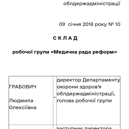
облдержадміністрації
09 січня 2018 року № 10
С К Л А Д
робочої групи «Медична рада реформ»
директор Департаменту
ГРАБОВИЧ
охорони здоров’я
облдержадміністрації,
–
Людмила
голова робочої групи
Олексіївна
заступник директора