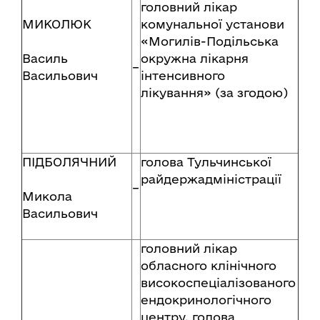
головний лікар
МИКОЛЮК
комунальної установи
«Могилів-Подільська
Василь
окружна лікарня
–
Васильович
інтенсивного
лікування» (за згодою)
ПІДБОЛЯЧНИЙ
голова Тульчинської
райдержадміністрації
–
Микола
Васильович
головний лікар
обласного клінічного
високоспеціалізованого
ендокринологічного
центру, голова