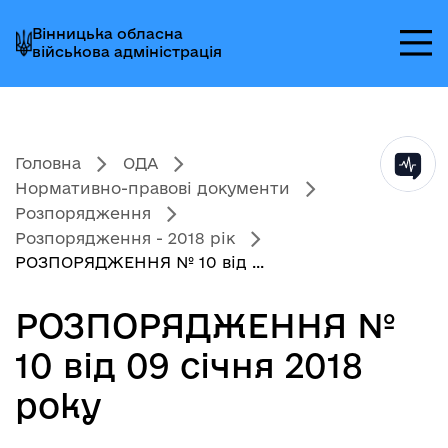
Перейти
Перейти
Перейти
Вінницька обласна
до
до
до
військова адміністрація
головного
головного
головного
меню
вмісту
колонтитула
Головна
ОДА
Нормативно-правові документи
Розпорядження
Розпорядження - 2018 рік
РОЗПОРЯДЖЕННЯ № 10 від ...
РОЗПОРЯДЖЕННЯ №
10 від 09 січня 2018
року