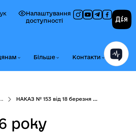
ук
Налаштування
доступності
Дія
дянам
Більше
Контакти
..
НАКАЗ № 153 від 18 березня ...
6 року