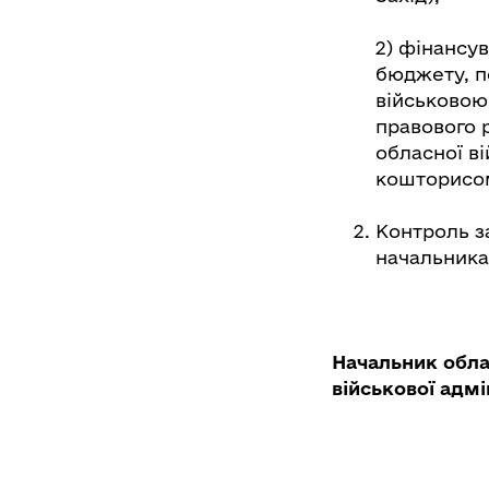
2) фінансу
бюджету, 
військовою
правового 
обласної ві
кошторисо
Контроль з
начальника 
Начальник обла
військової адм