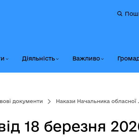
Пош
ги
Діяльність
Важливо
Грома
вові документи
Накази Начальника обласної .
ід 18 березня 202