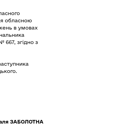
ласного
ня обласною
жень в умовах
ачальника
№ 667, згідно з
заступника
цького.
аля ЗАБОЛОТНА