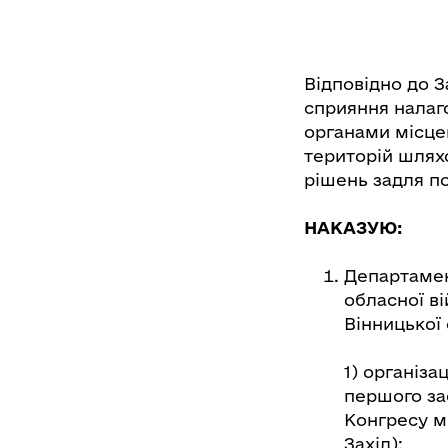
Відповідно до З
сприяння налаг
органами місце
територій шлях
рішень задля п
НАКАЗУЮ:
Департамен
обласної ві
Вінницької 
1) організа
першого за
Конгресу мі
Захід);