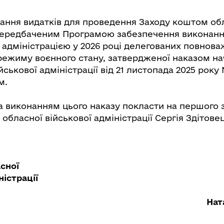
вання видатків для проведення Заходу коштом об
передбаченим Програмою забезпечення виконан
 адміністрацією у 2026 році делегованих повнова
режиму воєнного стану, затвердженої наказом н
йськової адміністрації від 21 листопада 2025 року 
м.
а виконанням цього наказу покласти на першого 
обласної військової адміністрації Сергія Здітове
сної
іністрації
Нат