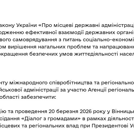
акону України «Про місцеві державні адміністраці
одженню ефективної взаємодії державних органі
вого самоврядування з питань соціально-економі
ом вирішення нагальних проблем та напрацюван
окращення безпечних умов життєдіяльності насе
ту міжнародного співробітництва та регіонально
йськової адміністрації за участю Агенції регіонал
області забезпечити:
цію та проведення 20 березня 2026 року у Вінниць
сідання «Діалог з громадами» в рамках діяльност
сцевих та регіональних влад при Президентові Ук