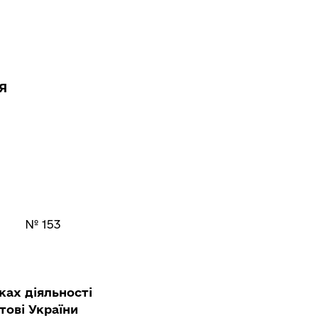
Я
№ 153
ках діяльності
тові України