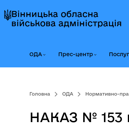
Перейти
Перейти
Перейти
до
до
до
Вінницька обласна
головного
головного
головного
військова адміністрація
меню
вмісту
колонтитула
ОДА
Прес-центр
Послу
Головна
ОДА
Нормативно-пра
НАКАЗ № 153 в