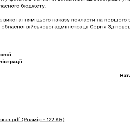
ласного бюджету.
а виконанням цього наказу покласти на першого 
обласної військової адміністрації Сергія Здітове
сної
міністрації
Нат
каз.pdf (Розмір - 122 КБ)