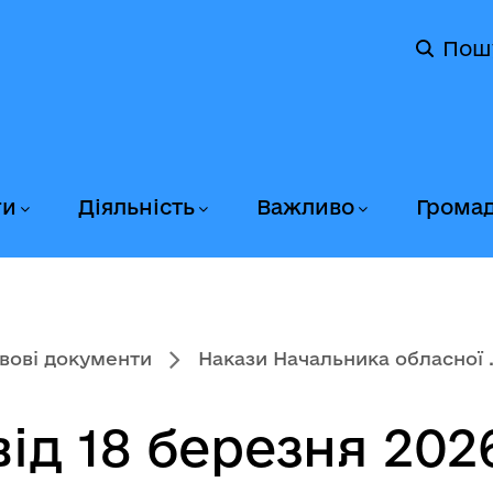
Пош
ги
Діяльність
Важливо
Грома
вові документи
Накази Начальника обласної .
ід 18 березня 202