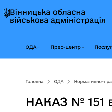
Перейти
Перейти
Перейти
до
до
до
Вінницька обласна
головного
головного
головного
військова адміністрація
меню
вмісту
колонтитула
ОДА
Прес-центр
Послу
Головна
ОДА
Нормативно-пра
НАКАЗ № 151 в