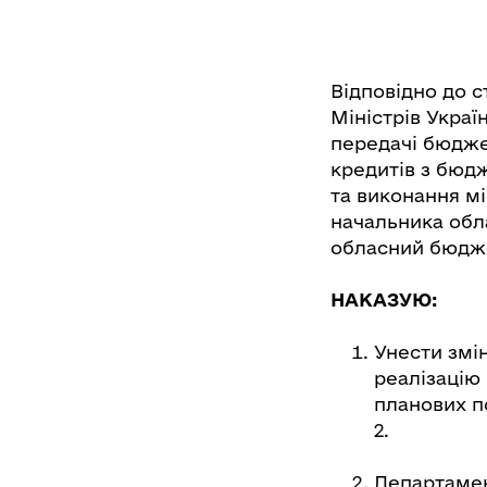
Відповідно до с
Міністрів Украї
передачі бюдже
кредитів з бюдж
та виконання м
начальника обла
обласний бюдже
НАКАЗУЮ:
Унести змі
реалізацію
планових по
2.
Департамент