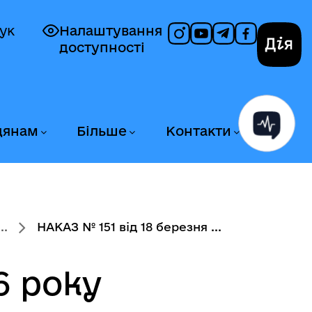
ук
Налаштування
доступності
Дія
дянам
Більше
Контакти
..
НАКАЗ № 151 від 18 березня ...
6 року