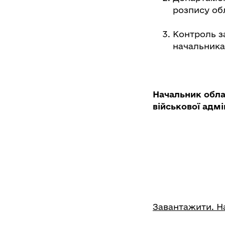
розпису об
Контроль з
начальника 
Начальник обла
військової ад
Завантажити. На