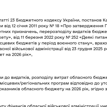
татті 23 Бюджетного кодексу України, постанов К
ни від 12 січня 2011 року № 18 «Про затвердження
тних призначень, перерозподілу видатків бюджет
ету», від 11 березня 2022 року № 252 «Деякі пит
ісцевих бюджетів у період воєнного стану», врах
сної військової адміністрації від 23 грудня 2025 
т на 2026 рік»,
ни до видатків, розподілу витрат обласного бюдж
 місцевих/регіональних програм відповідно до у
казників обласного бюджету на 2026 рік, згідно з
у фінансів обласної військової адміністрації ун