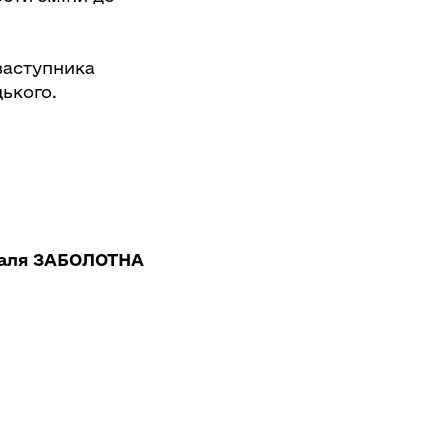
заступника
цького.
аля ЗАБОЛОТНА