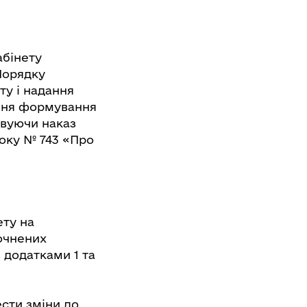
абінету
 Порядку
у і надання
ання формування
овуючи наказ
року № 743 «Про
ету на
точнених
 додатками 1 та
ести зміни до