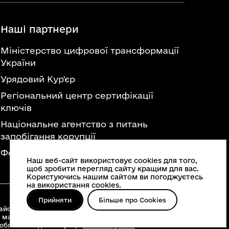
Наші партнери
Міністерство цифрової трансформації
України
Урядовий Кур'єр
Регіональний центр сертифікації
ключів
Національне агентство з питань
запобігання корупції
Федерація професійних спілок України
Наш веб-сайт використовує cookies для того,
щоб зробити перегляд сайту кращим для вас.
Користуючись нашим сайтом ви погоджуєтесь
на використання cookies.
Прийняти
Більше про Cookies
йонні військові адміністрації, територіальні
 матеріалів, що опубліковані на цьому сайті,
 облвійськадміністрації
www.vin.gov.ua
.