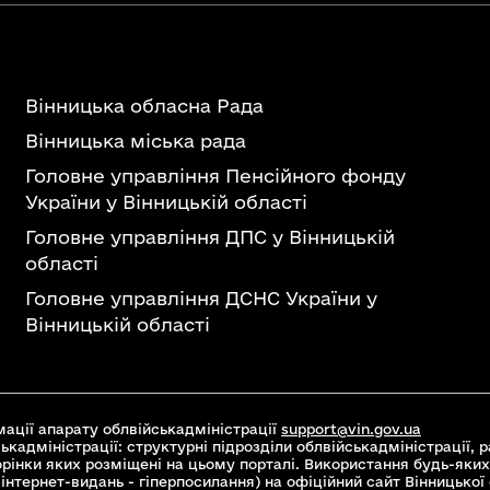
Вінницька обласна Рада
Вінницька міська рада
Головне управління Пенсійного фонду
України у Вінницькій області
Головне управління ДПС у Вінницькій
області
Головне управління ДСНС України у
Вінницькій області
ації апарату облвійськадміністрації
support@vin.gov.ua
ькадміністрації: структурні підрозділи облвійськадміністрації, ра
торінки яких розміщені на цьому порталі. Використання будь-яких
інтернет-видань - гіперпосилання) на офіційний сайт Вінницької