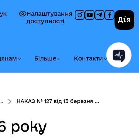
ук
Налаштування
доступності
Дія
дянам
Більше
Контакти
..
НАКАЗ № 127 від 13 березня ...
6 року