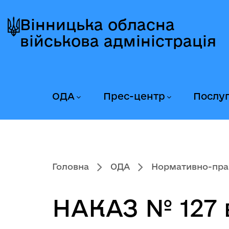
Перейти
Перейти
Перейти
до
до
до
Вінницька обласна
головного
головного
головного
військова адміністрація
меню
вмісту
колонтитула
ОДА
Прес-центр
Послу
Головна
ОДА
Нормативно-пра
НАКАЗ № 127 в