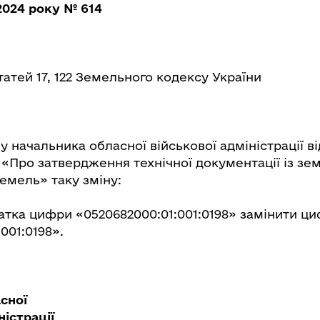
2024 року № 614
татей 17, 122 Земельного кодексу України
у начальника обласної військової адміністрації в
4 «Про затвердження технічної документації із з
земель» таку зміну:
датка цифри «0520682000:01:001:0198» замінити ц
001:0198».
сної
іністрації