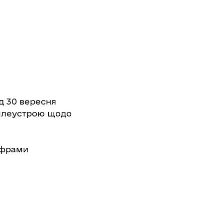
ід 30 вересня
емлеустрою щодо
ифрами