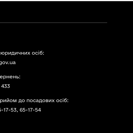
 юридичних осіб:
gov.ua
ернень:
 433
прийом до посадових осіб:
5-17-53,
65-17-54