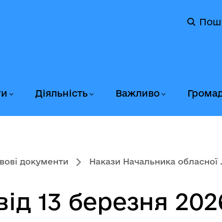
Пош
ги
Діяльність
Важливо
Грома
вові документи
Накази Начальника обласної .
ід 13 березня 202