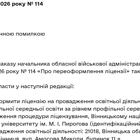
2026 року № 114
нічною помилкою
аказу начальника обласної військової адміністраці
26 року № 114 «Про переоформлення ліцензії» так
ласти у наступній редакції:
ормити ліцензію на провадження освітньої діяльно
льної середньої освіти за рівнем профільної сере
ження процедури ліцензування, Вінницькому нац
ніверситету ім. М. І. Пирогова (ідентифікаційний
дження освітньої діяльності: 21018, Вінницька об
Вінниця, вул. Амосова Миколи, будинок 11.».