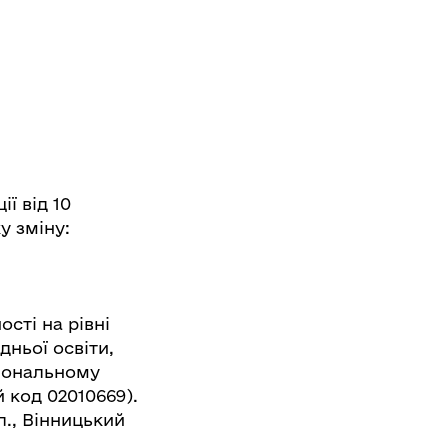
ї від 10
у зміну:
сті на рівні
дньої освіти,
іональному
 код 02010669).
л., Вінницький