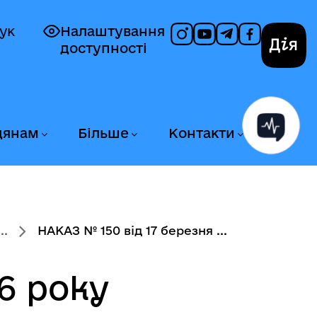
ук
Налаштування
доступності
Дія
дянам
Більше
Контакти
..
НАКАЗ № 150 від 17 березня ...
6 року