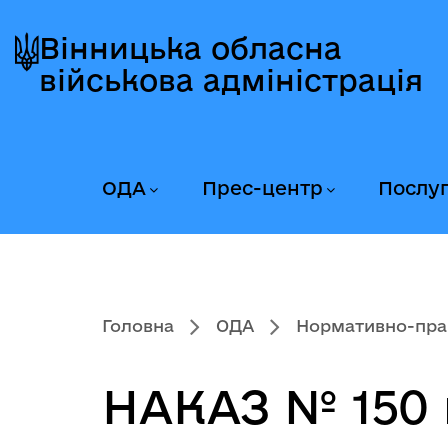
Перейти
Перейти
Перейти
до
до
до
Вінницька обласна
головного
головного
головного
військова адміністрація
меню
вмісту
колонтитула
ОДА
Прес-центр
Послу
Головна
ОДА
Нормативно-пра
НАКАЗ № 150 в