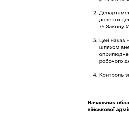
Департамент
довести це
75 Закону 
Цей наказ н
шляхом вне
оприлюднен
робочого дн
Контроль з
Начальник обла
військової адмі