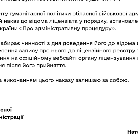
у гуманітарної політики обласної військової адм
й наказ до відома ліцензіата у порядку, встанов
України «Про адміністративну процедуру».
абирає чинності з дня доведення його до відома 
сення запису про нього до ліцензійного реєстру 
ня на офіційному вебсайті органу ліцензування 
я після його прийняття.
а виконанням цього наказу залишаю за собою.
сної
ністрації
Нат