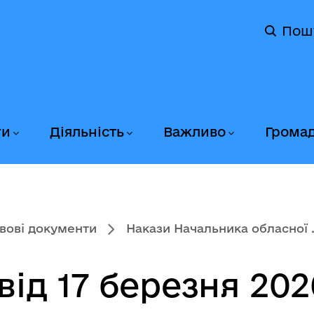
Пош
ги
Діяльність
Важливо
Грома
вові документи
Накази Начальника обласної .
ід 17 березня 202