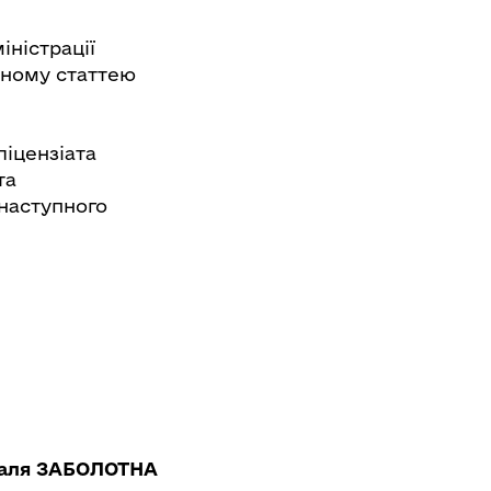
іністрації
леному статтею
ліцензіата
та
наступного
аля ЗАБОЛОТНА