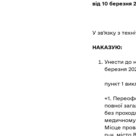
від 10 березня 
У зв’язку з тех
НАКАЗУЮ:
Унести до н
березня 20
пункт 1 вик
«1. Переоф
повної зага
без проход
медичному у
Місце прова
р-н, місто 