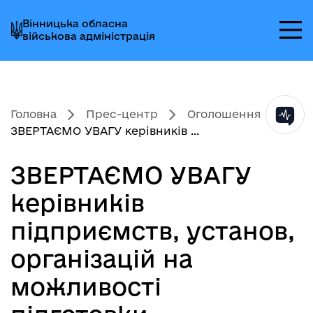
Перейти
Перейти
Перейти
Вінницька обласна
до
до
до
військова адміністрація
головного
головного
головного
меню
вмісту
колонтитула
Головна
Прес-центр
Оголошення
ЗВЕРТАЄМО УВАГУ керівників ...
ЗВЕРТАЄМО УВАГУ
керівників
підприємств, установ,
організацій на
можливості