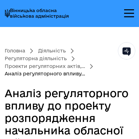
Перейти
Перейти
Перейти
Вінницька обласна
до
до
до
військова адміністрація
головного
головного
головного
меню
вмісту
колонтитула
Головна
Діяльність
Регуляторна діяльність
Проекти регуляторних актів,...
Аналіз регуляторного впливу...
Аналіз регуляторного
впливу до проекту
розпорядження
начальника обласної