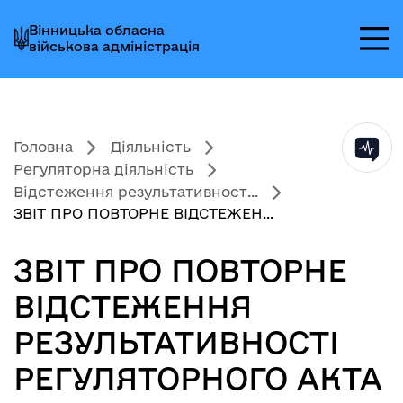
Перейти
Перейти
Перейти
Вінницька обласна
до
до
до
військова адміністрація
головного
головного
головного
меню
вмісту
колонтитула
Головна
Діяльність
Регуляторна діяльність
Відстеження результативност...
ЗВІТ ПРО ПОВТОРНЕ ВІДСТЕЖЕН...
ЗВІТ ПРО ПОВТОРНЕ
ВІДСТЕЖЕННЯ
РЕЗУЛЬТАТИВНОСТІ
РЕГУЛЯТОРНОГО АКТА