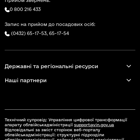
Прийом звернень:
0 800 216 433
Запис на прийом до посадових осіб:
(0432) 65-17-53,
65-17-54
Державні та регіональні ресурси
Наші партнери
Технічний супровід: Управління цифрової трансформації
апарату облвійськадміністрації
support@vin.gov.ua
Відповідальні за зміст сторінок веб-порталу
облвійськадміністрації: структурні підрозділи
облвійськадміністрації, районні військові адміністрації,