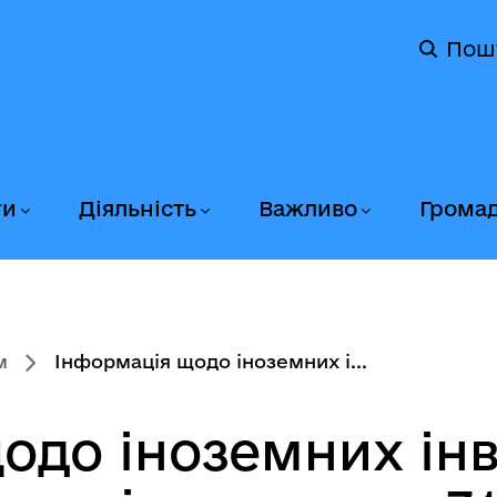
Пош
ги
Діяльність
Важливо
Грома
м
Інформація щодо іноземних і...
одо іноземних інв