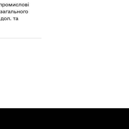
 промислові
 загального
.дол. та