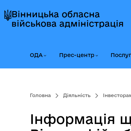
Перейти
Перейти
Перейти
до
до
до
Вінницька обласна
головного
головного
головного
військова адміністрація
меню
вмісту
колонтитула
ОДА
Прес-центр
Послу
Головна
Діяльність
Інвестора
Інформація щ