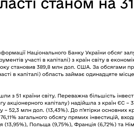
ласті станом на 31
інформації Національного Банку України обсяг за
рументів участі в капіталі) з країн світу в економі
року становив 389,8 млн дол. США. За обсягами п
часті в капіталі) область займає одинадцяте місце
йшли з 51 країни світу. Переважна більшість інвест
гу акціонерного капіталу) надійшла з країн ЄС – 33
у – 52,3 млн дол. (13,43%). До п’ятірки основних к
 76,11% загального обсягу прямих інвестицій, вход
я (13,95%), Польща (9,75%), Франція (6,72%) та Нім