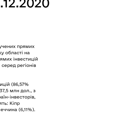
.12.2020
лучених прямих
ку області на
рямих інвестицій
 серед регіонів
ицій (86,57%
7,5 млн дол., з
раїн-інвесторів,
ять: Кіпр
еччина (6,11%).