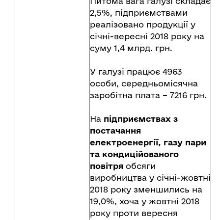
Питома вага галузі складає
2,5%, підприємствами
реалізовано продукції у
січні-вересні 2018 року на
суму 1,4 млрд. грн.
У галузі працює 4963
особи, середньомісячна
заробітна плата – 7216 грн.
На
підприємствах з
постачання
електроенергії, газу пари
та кондиційованого
повітря
обсяги
виробництва у січні-жовтні
2018 року зменшились на
19,0%, хоча у жовтні 2018
року проти вересня