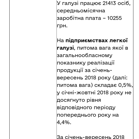
У галузі працює 21413 осіб,
середньомісячна
заробітна плата – 10255
грн.
На
підприємствах легкої
галузі
, питома вага якої в
загальнообласному
показнику реалізації
продукції за січень-
вересень 2018 року (далі:
питома вага) складає 0,5%,
у січні-жовтні 2018 року не
досягнуто рівня
відповідного періоду
попереднього року на
4,4%.
За січень-вересень 2018