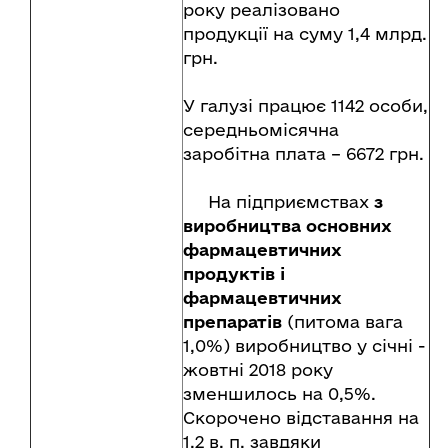
року реалізовано
продукції на суму 1,4 млрд.
грн.
У галузі працює 1142 особи,
середньомісячна
заробітна плата – 6672 грн.
На підприємствах
з
виробництва основних
фармацевтичних
продуктів і
фармацевтичних
препаратів
(питома вага
1,0%) виробництво у січні -
жовтні 2018 року
зменшилось на 0,5%.
Скорочено відставання на
1,2 в. п. завдяки