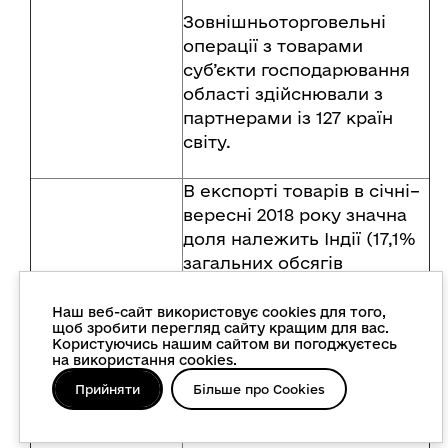
Зовнішньоторговельні
операції з товарами
суб’єкти господарювання
області здійснювали з
партнерами із 127 країн
світу.
В експорті товарів в січні–
вересні 2018 року значна
доля належить Індії (17,1%
загальних обсягів
експорту), Польщі – 10,0%,
Китаю – 7,0%, Білорусі –
Наш веб-сайт використовує cookies для того,
щоб зробити перегляд сайту кращим для вас.
5,4%, Туреччині – 4,2%,
Користуючись нашим сайтом ви погоджуєтесь
Єгипту – 4,0%, Італії та
на використання cookies.
Румунії – по 3,5%,
Прийняти
Більше про Cookies
Російській Федерації –
3,1%, Німеччині – 3,0%,