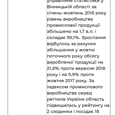
управління статистики у
Вінницькій області за
січень-жовтень 2018 року
рівень виробництва
промислової продукції
збільшено на 1,7 в.п. і
складає 99,1%. Зростання
відбулось за рахунок
збільшення у жовтні
поточного року обсягу
виробленої продукції на
21,8% проти вересня 2018
року і на 9,9% проти
жовтня 2017 року. За
індексом промислового
виробництва серед
регіонів України область
підвищилась у рейтингу на
2 сходинки і посідає 18