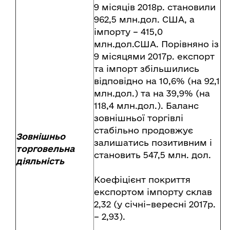
9 місяців 2018р. становили
962,5 млн.дол. США, а
імпорту – 415,0
млн.дол.США. Порівняно із
9 місяцями 2017р. експорт
та імпорт збільшились
відповідно на 10,6% (на 92,1
млн.дол.) та на 39,9% (на
118,4 млн.дол.). Баланс
зовнішньої торгівлі
стабільно продовжує
Зовнішньо
залишатись позитивним і
торговельна
становить 547,5 млн. дол.
діяльність
Коефіцієнт покриття
експортом імпорту склав
2,32 (у січні–вересні 2017р.
– 2,93).