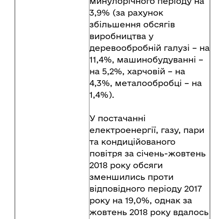
минулорічного періоду на
3,9% (за рахунок
збільшення обсягів
виробництва у
деревообробній галузі – на
11,4%, машинобудуванні –
на 5,2%, харчовій – на
4,3%, металообробці – на
1,4%).
У постачанні
електроенергії, газу, пари
та кондиційованого
повітря за січень-жовтень
2018 року обсяги
зменшились проти
відповідного періоду 2017
року на 19,0%, однак за
жовтень 2018 року вдалось