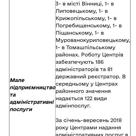
3- в місті Вінниці, 1- в
Липовецькому, 1- в
Крижопільському, 1- в
Погребищенському, 1- в
Піщанському, 1- в
Мурованокуриловецькому,
1- в Томашпільському
районах. Роботу Центрів
забезпечують 186
адміністраторів та 81
державний реєстратор. В
Мале
середньому у Центрах
підприємництво
районного значення
та
надається 122 види
адміністративні
адмінпослуг.
послуги
За січень-вересень 2018
року Центрами надання
адміністративних послуг в