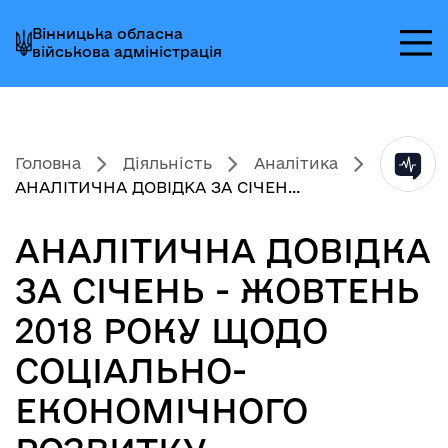
Перейти
Перейти
Перейти
Вінницька обласна
до
до
до
військова адміністрація
головного
головного
головного
меню
вмісту
колонтитула
Головна
Діяльність
Аналітика
АНАЛІТИЧНА ДОВІДКА ЗА СІЧЕН...
АНАЛІТИЧНА ДОВІДКА
ЗА СІЧЕНЬ - ЖОВТЕНЬ
2018 РОКУ ЩОДО
СОЦІАЛЬНО-
ЕКОНОМІЧНОГО