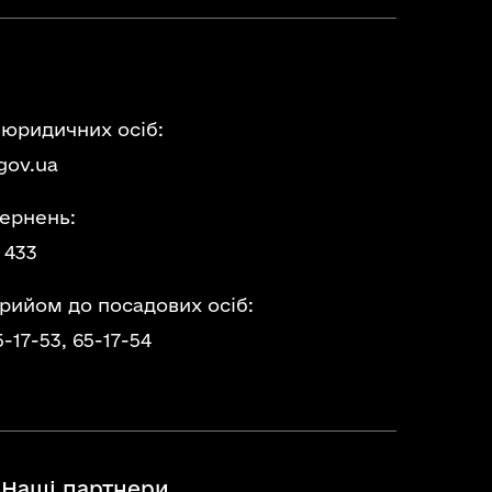
 юридичних осіб:
gov.ua
ернень:
 433
прийом до посадових осіб:
5-17-53,
65-17-54
Наші партнери