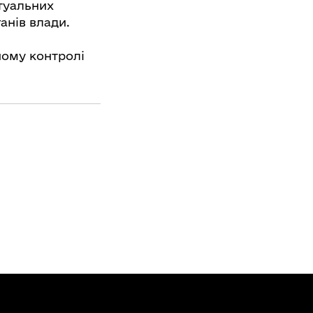
туальних
анів влади.
ному контролі