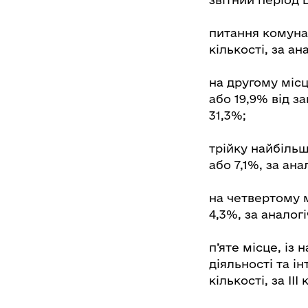
питання комунал
кількості, за ан
на другому місц
або 19,9% від за
31,3%;
трійку найбіль
або 7,1%, за ана
на четвертому м
4,3%, за аналогі
п’яте місце, із
діяльності та ін
кількості, за ІІ