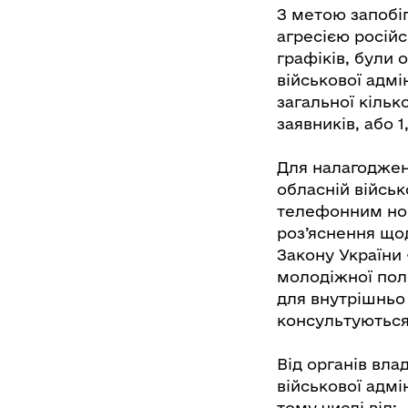
З метою запобіг
агресією російс
графіків, були 
військової адмі
загальної кільк
заявників, або 1
Для налагоджен
обласній військ
телефонним ном
роз’яснення що
Закону України
молодіжної пол
для внутрішньо
консультуються
Від органів вла
військової адмін
тому числі від: