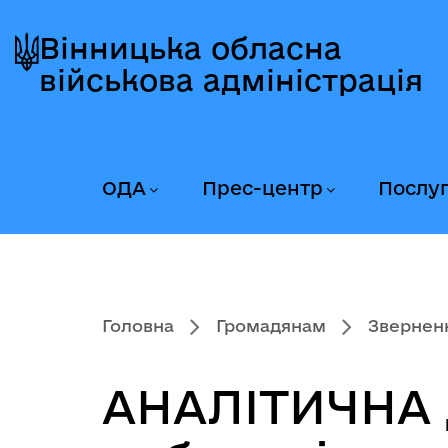
Перейти
Перейти
Перейти
до
до
до
Вінницька обласна
головного
головного
головного
військова адміністрація
меню
вмісту
колонтитула
ОДА
Прес-центр
Послу
Головна
Громадянам
Звернен
АНАЛІТИЧНА 