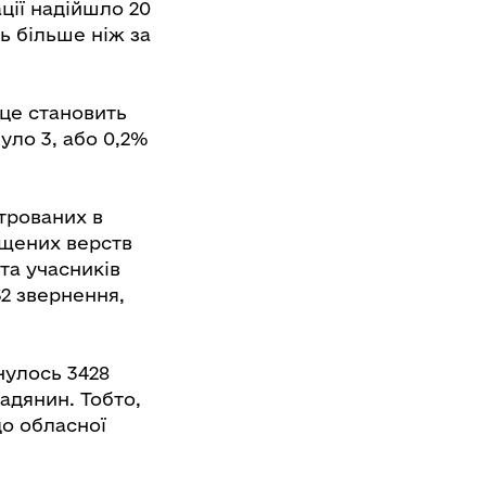
ації надійшло 20
нь більше ніж за
 це становить
було 3, або 0,2%
строваних в
ищених верств
 та учасників
62 звернення,
рнулось 3428
мадянин. Тобто,
до обласної