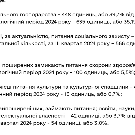
ьного господарства - 448 одиниць, або 39,7% від
алогічний період 2024 року - 635 одиниць, або 35,1
і, за актуальністю, питання соціального захисту –
гальної кількості, за ІІІ квартал 2024 року – 566 о
ш поширених замикають питання охорони здоров'я
логічний період 2024 року - 100 одиниць, або 5,5%
ісці питання культури та культурної спадщини - 
чний період 2024 року - 13 одиниць, або 0,7%;
 найпоширеніших, займають питання; освіти, науки,
телектуальної власності – 42 одиниці, або 3,7% ві
І квартал 2024 року - 54 одиниці, або 3,0%.