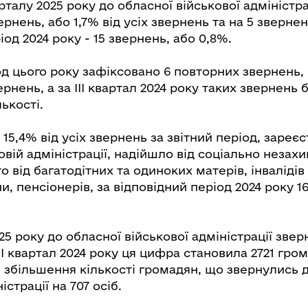
арталу 2025 року до обласної військової адміністр
рнень, або 1,7% від усіх звернень та на 5 зверне
іод 2024 року - 15 звернень, або 0,8%.
од цього року зафіксовано 6 повторних звернень,
ернень, а за ІІІ квартал 2024 року таких звернень 
лькості.
о 15,4% від усіх звернень за звітний період, зареє
овій адміністрації, надійшло від соціально незах
о від багатодітних та одиноких матерів, інвалідів
ни, пенсіонерів, за відповідний період 2024 року 1
025 року до обласної військової адміністрації зве
ІІІ квартал 2024 року ця цифра становила 2721 гро
 збільшення кількості громадян, що звернулись 
істрації на 707 осіб.