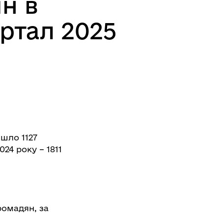
н в
артал 2025
йшло 1127
024 року – 1811
ромадян, за