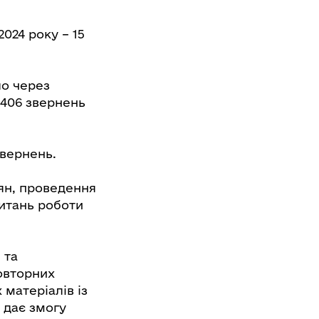
024 року – 15
ло через
 1406 звернень
звернень.
ян, проведення
питань роботи
 та
овторних
матеріалів із
о дає змогу