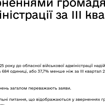
ерненнями громадя
істрації за ІII кв
025 року до обласної військової адміністрації наді
684 одиниці, або 37,7% менше ніж за ІІІ квартал 2
нень загалом переважають заяви.
льні питання, що відображаються у зверненнях г
це: