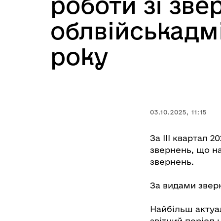
роботи зі зв
облвійськадмін
року
03.10.2025, 11:15
За ІІІ квартал 2
звернень, що на 
звернень.
За видами звер
Найбільш актуа
звітний період 