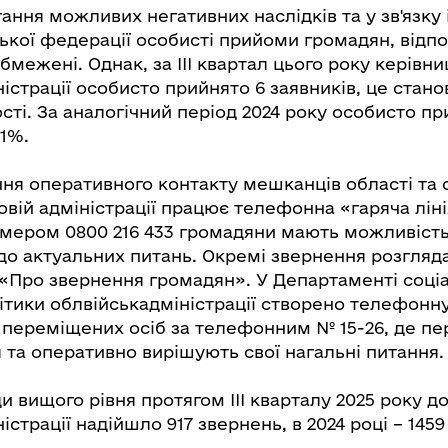
ання можливих негативних наслідків та у зв'язку 
ької федерації особисті прийоми громадян, відпо
обмежені. Однак, за ІІІ квартал цього року керівн
ністрації особисто прийнято 6 заявників, це стано
ості. За аналогічний період 2024 року особисто пр
,1%.
ня оперативного контакту мешканців області та о
овій адміністрації працює телефонна «гаряча ліні
ером 0800 216 433 громадяни мають можливіст
до актуальних питань. Окремі звернення розгляд
 «Про звернення громадян». У Департаменті соціа
ітики облвійськадміністрації створено телефонну
 переміщених осіб за телефонним № 15-26, де пе
 та оперативно вирішують свої нагальні питання.
ди вищого рівня протягом ІІІ кварталу 2025 року д
істрації надійшло 917 звернень, в 2024 році – 1459