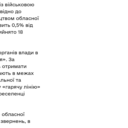
із військовою
відно до
ицтвом обласної
вить 0,5% від
ийнято 18
рганів влади в
я». За
ь отримати
ають в межах
льної та
 «гарячу лінію»
реселенці
о обласної
 звернень, в