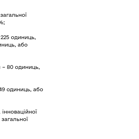
 загальної
%;
 225 одиниць,
диниць, або
 – 80 одиниць,
;
49 одиниць, або
 інноваційної
д загальної