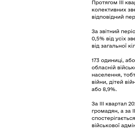
Протягом ІІІ кв
колективних зве
відповідний пер
За звітний пері
0,5% від усіх зв
від загальної кі
173 одиниці, аб
обласній військ
населення, тобт
війни, дітей вій
або 8,9%.
За ІІІ квартал 2
громадян, а за 
спостерігається
військової адмін