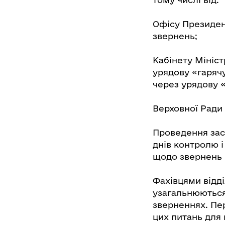
Офісу Президент
звернень;
Кабінету Мініст
урядову «гарячу
через урядову «
Верховної Ради У
Проведення зас
днів контролю і
щодо звернень 
Фахівцями відд
узагальнюються
зверненнях. Пе
цих питань для 