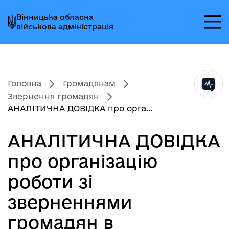
Перейти
Перейти
Перейти
Вінницька обласна
до
до
до
військова адміністрація
головного
головного
головного
меню
вмісту
колонтитула
Головна
Громадянам
Звернення громадян
АНАЛІТИЧНА ДОВІДКА про орга...
АНАЛІТИЧНА ДОВІДКА
про організацію
роботи зі
зверненнями
громадян в