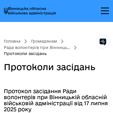
Перейти
Перейти
Перейти
Вінницька обласна
до
до
до
військова адміністрація
головного
головного
головного
меню
вмісту
колонтитула
Головна
Громадянам
Рада волонтерів при Вінниць...
Протоколи засідань
Протоколи засідань
Протокол засідання Ради
волонтерів при Вінницькій обласній
військовій адміністрації від 17 липня
2025 року