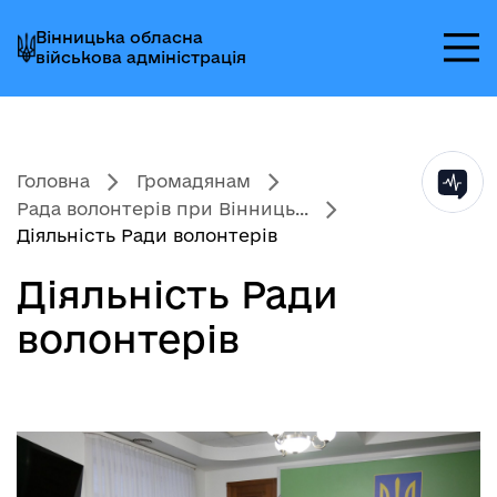
Перейти
Перейти
Перейти
Вінницька обласна
до
до
до
військова адміністрація
головного
головного
головного
меню
вмісту
колонтитула
Головна
Громадянам
Рада волонтерів при Вінниць...
Діяльність Ради волонтерів
Діяльність Ради
волонтерів