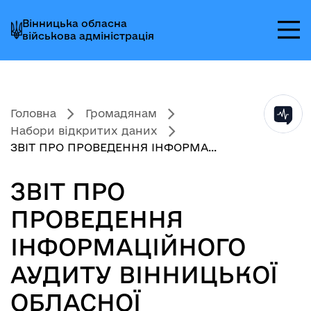
Перейти
Перейти
Перейти
Вінницька обласна
до
до
до
військова адміністрація
головного
головного
головного
меню
вмісту
колонтитула
Головна
Громадянам
Набори відкритих даних
ЗВІТ ПРО ПРОВЕДЕННЯ ІНФОРМА...
ЗВІТ ПРО
ПРОВЕДЕННЯ
ІНФОРМАЦІЙНОГО
АУДИТУ ВІННИЦЬКОЇ
ОБЛАСНОЇ