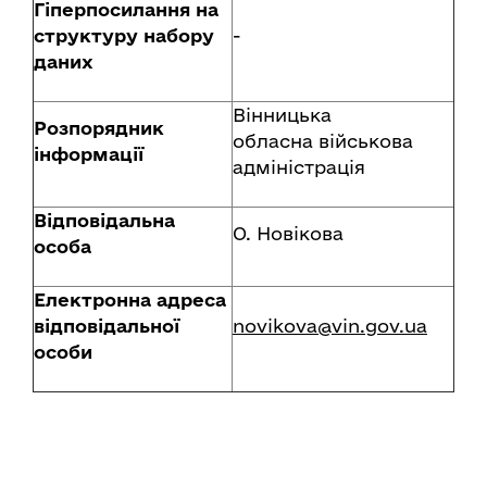
Гіперпосилання на
структуру набору
-
даних
Вінницька
Розпорядник
обласна військова
інформації
адміністрація
Відповідальна
О. Новікова
особа
Електронна адреса
відповідальної
novikova@vin.gov.ua
особи