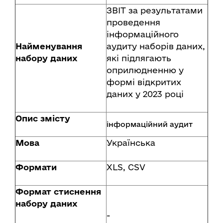
ЗВІТ за результатами
проведення
інформаційного
Найменування
аудиту наборів даних,
набору даних
які підлягають
оприлюдненню у
формі відкритих
даних у 2023 році
Опис змісту
інформаційний аудит
Мова
Українська
Формати
XLS, CSV
Формат стиснення
набору даних
-