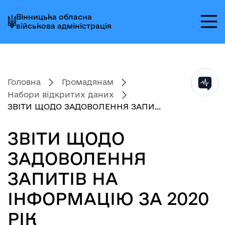
Перейти
Перейти
Перейти
Вінницька обласна
до
до
до
військова адміністрація
головного
головного
головного
меню
вмісту
колонтитула
Головна
Громадянам
Набори відкритих даних
ЗВІТИ ЩОДО ЗАДОВОЛЕННЯ ЗАПИ...
ЗВІТИ ЩОДО
ЗАДОВОЛЕННЯ
ЗАПИТІВ НА
ІНФОРМАЦІЮ ЗА 2020
РІК