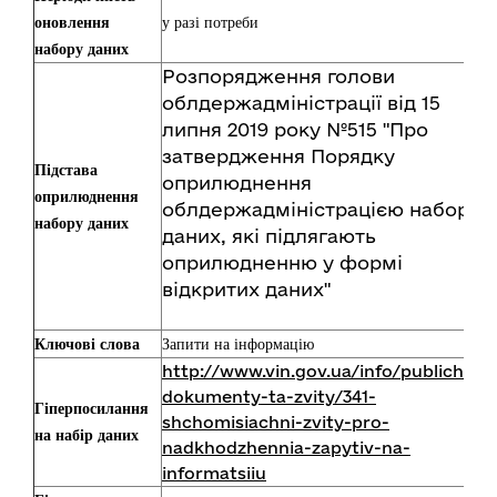
оновлення
у разі потреби
набору даних
Розпорядження голови
облдержадміністрації від 15
липня 2019 року №515 "Про
затвердження Порядку
Підстава
оприлюднення
оприлюднення
облдержадміністрацією наборів
набору даних
даних, які підлягають
оприлюдненню у формі
відкритих даних"
Ключові слова
Запити на інформацію
http://www.vin.gov.ua/info/publichni-
dokumenty-ta-zvity/341-
Гіперпосилання
shchomisiachni-zvity-pro-
на набір даних
nadkhodzhennia-zapytiv-na-
informatsiiu