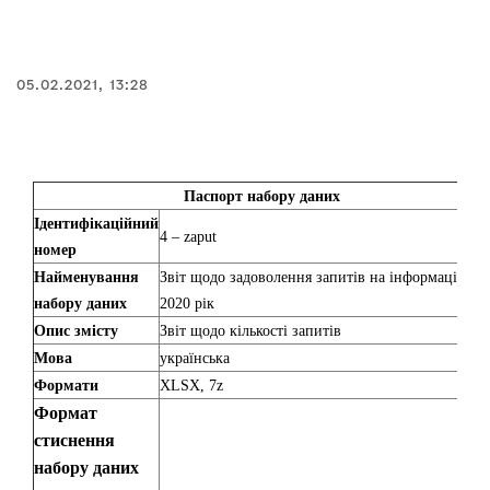
05.02.2021, 13:28
Паспорт набору даних
Ідентифікаційний
4 – zaput
номер
Найменування
Звіт щодо задоволення запитів на інформацію за
набору даних
2020 рік
Опис змісту
Звіт щодо кількості запитів
Мова
українська
Формати
XLSX, 7z
Формат
стиснення
набору даних