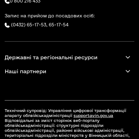
0 800 216 433
Запис на прийом до посадових осіб:
(0432) 65-17-53,
65-17-54
Державні та регіональні ресурси
Наші партнери
Технічний супровід: Управління цифрової трансформації
апарату облвійськадміністрації
support@vin.gov.ua
Відповідальні за зміст сторінок веб-порталу
облвійськадміністрації: структурні підрозділи
облвійськадміністрації, районні військові адміністрації,
територіальні підрозділи міністерств у Вінницькій області,