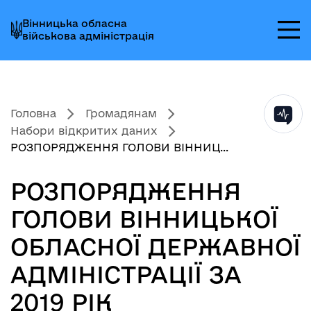
Перейти
Перейти
Перейти
Вінницька обласна
до
до
до
військова адміністрація
головного
головного
головного
меню
вмісту
колонтитула
Головна
Громадянам
Набори відкритих даних
РОЗПОРЯДЖЕННЯ ГОЛОВИ ВІННИЦ...
РОЗПОРЯДЖЕННЯ
ГОЛОВИ ВІННИЦЬКОЇ
ОБЛАСНОЇ ДЕРЖАВНОЇ
АДМІНІСТРАЦІЇ ЗА
2019 РІК