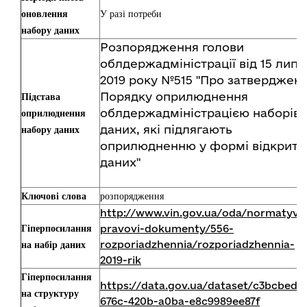
оновлення
У разі потреби
набору даних
Розпорядження голови
облдержадміністрації від 15 липн
2019 року №515 "Про затверджен
Порядку оприлюднення
Підстава
облдержадміністрацією наборів
оприлюднення
даних, які підлягають
набору даних
оприлюдненню у формі відкрити
даних"
Ключові слова
розпорядження
http://www.vin.gov.ua/oda/normatyvn
pravovi-dokumenty/556-
Гіперпосилання
rozporiadzhennia/rozporiadzhennia-
на набір даних
2019-rik
Гіперпосилання
https://data.gov.ua/dataset/c3bcbeda
на структуру
676c-420b-a0ba-e8c9989ee87f