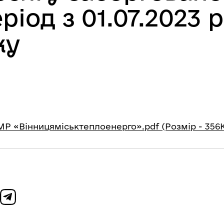
ріод з 01.07.2023 
ку
МР «Вінницяміськтеплоенерго».pdf (Розмір - 356