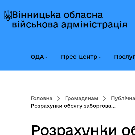
Перейти
Перейти
Перейти
до
до
до
Вінницька обласна
головного
головного
головного
військова адміністрація
меню
вмісту
колонтитула
ОДА
Прес-центр
Послу
Головна
Громадянам
Публічна
Розрахунки обсягу заборгова...
Розрахунки об