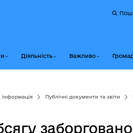
Пош
ги
Діяльність
Важливо
Грома
 інформація
Публічні документи та звіти
сягу заборгованос