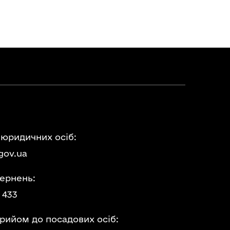
 юридичних осіб:
gov.ua
ернень:
 433
прийом до посадових осіб: