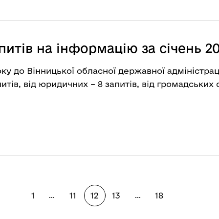
питів на інформацію за січень 2
року до Вінницької обласної державної адміністрац
итів, від юридичних – 8 запитів, від громадських ор
1
11
12
13
18
...
...