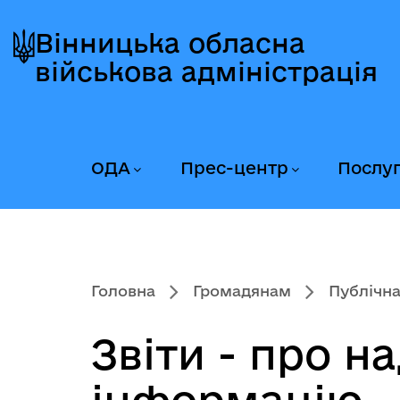
Перейти
Перейти
Перейти
до
до
до
Вінницька обласна
головного
головного
головного
військова адміністрація
меню
вмісту
колонтитула
ОДА
Прес-центр
Послу
Головна
Громадянам
Публічна
Звіти - про н