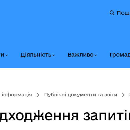
Пош
ги
Діяльність
Важливо
Грома
 інформація
Публічні документи та звіти
адходження запиті