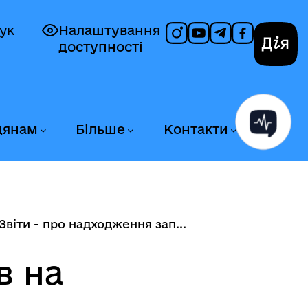
ук
Налаштування
доступності
Дія
дянам
Більше
Контакти
Звіти - про надходження зап...
в на