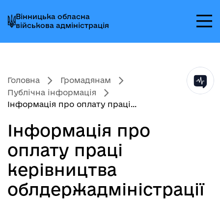
Перейти
Перейти
Перейти
Вінницька обласна
до
до
до
військова адміністрація
головного
головного
головного
меню
вмісту
колонтитула
Головна
Громадянам
Публічна інформація
Інформація про оплату праці...
Інформація про
оплату праці
керівництва
облдержадміністрації