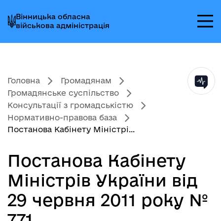
Перейти
Перейти
Перейти
Вінницька обласна
до
до
до
військова адміністрація
головного
головного
головного
меню
вмісту
колонтитула
Головна
Громадянам
Громадянське суспільство
Консультації з громадськістю
Нормативно-правова база
Постанова Кабінету Міністрі...
Постанова Кабінету
Міністрів України від
29 червня 2011 року №
771