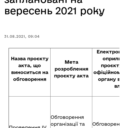
вересень 2021 року
31.08.2021, 09:04
Електронна
Назва проєкту
оприлюд
Мета
акта, що
проєкту а
розроблення
виноситься на
офіційному в
проєкту акта
обговорення
органу вик
влад
Обговорення
організації та
Обговорення 
Проведення ІV