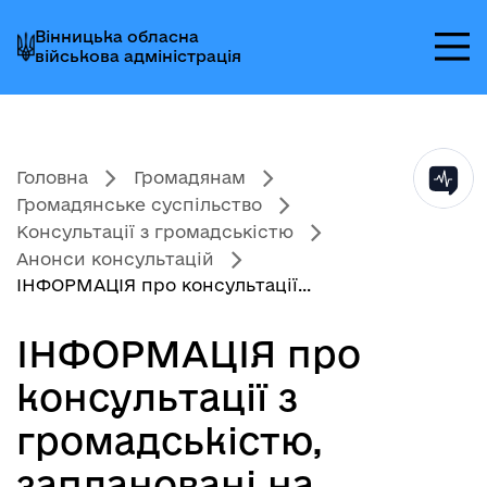
Перейти
Перейти
Перейти
Вінницька обласна
до
до
до
військова адміністрація
головного
головного
головного
меню
вмісту
колонтитула
Головна
Громадянам
Громадянське суспільство
Консультації з громадськістю
Анонси консультацій
ІНФОРМАЦІЯ про консультації...
ІНФОРМАЦІЯ про
консультації з
громадськістю,
заплановані на