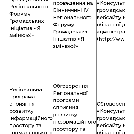
проведення на
«Консультації
Регіонального
Вінниччині ІV
громадськіст
Форуму
Регіонального
вебсайту Він
Громадських
Форуму
обласної дер
Ініціатив «Я
Громадських
адміністрації
змінюю!»
Ініціатив «Я
(http://www.v
змінюю!»
Обговорення
Регіональна
Регіональної
програма
програми
сприяння
Обговорення 
сприяння
розвитку
«Консультації
розвитку
інформаційного
громадськіст
інформаційного
простору та
вебсайту Він
простору та
громадянського
обласної дер