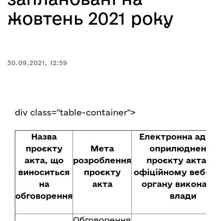
жовтень 2021 року
30.09.2021, 12:59
div class="table-container">
Назва
Електронна адре
проєкту
Мета
оприлюднення
акта, що
розроблення
проєкту акта на
виноситься
проєкту
офіційному веб-са
на
акта
органу виконавчо
обговорення
влади
Обговорення