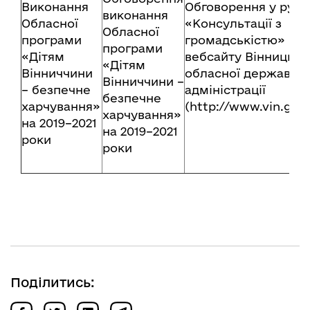
Виконання
Обговорення у рубр
виконання
Обласної
«Консультації з
Обласної
програми
громадськістю»
програми
«Дітям
вебсайту Вінницько
«Дітям
Вінниччини
обласної державної
Вінниччини –
– безпечне
адміністрації
безпечне
харчування»
(http://www.vin.gov.
харчування»
на 2019–2021
на 2019–2021
роки
роки
Поділитись: