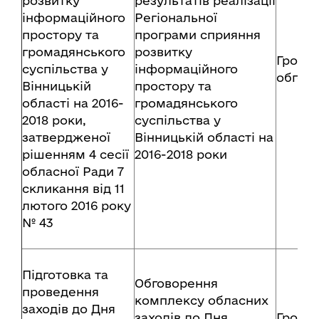
розвитку
результатів реалізації
інформаційного
Регіональної
простору та
програми сприяння
громадянського
розвитку
Грома
суспільства у
інформаційного
обгов
Вінницькій
простору та
області на 2016-
громадянського
2018 роки,
суспільства у
затвердженої
Вінницькій області на
рішенням 4 сесії
2016-2018 роки
обласної Ради 7
скликання від 11
лютого 2016 року
№ 43
Підготовка та
Обговорення
проведення
комплексу обласних
заходів до Дня
заходів до Дня
Грома