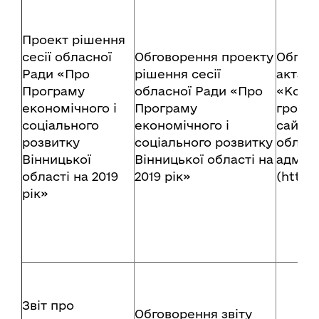
Проект рішення
сесії обласної
Обговорення проекту
Обгов
Ради «Про
рішення сесії
акта в
Програму
обласної Ради «Про
«Консу
економічного і
Програму
громад
соціального
економічного і
сайту 
розвитку
соціального розвитку
обласн
Вінницької
Вінницької області на
адміні
області на 2019
2019 рік»
(http:
рік»
Звіт про
Обговорення звіту