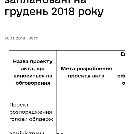
грудень 2018 року
30.11.2018, 09:11
Елек
Назва проекту
оп
акта, що
Мета розроблення
про
виноситься на
проекту акта
офіці
обговорення
орга
Проект
розпорядження
голови облдерж
адміністрації