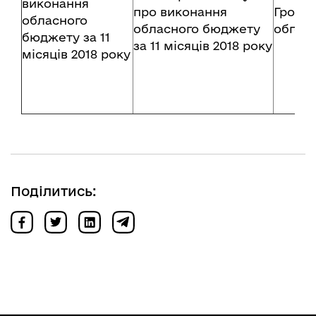
виконання
про виконання
Грома
обласного
обласного бюджету
обгов
бюджету за 11
за 11 місяців 2018 року
місяців 2018 року
Поділитись: