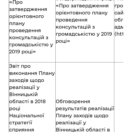
«Про
«Про затвердження
громад
затвердження
орієнтовного плану
сайту 
орієнтовного
проведення
обласн
плану
консультацій з
адміні
проведення
громадськістю у 2019
(http:
консультацій з
році»
громадськістю у
2019 році»
Звіт про
виконання Плану
заходів щодо
реалізації у
Вінницькій
області в 2018
Обговорення
році
результатів реалізації
Національної
Плану заходів щодо
стратегії
реалізації у
сприяння
Вінницькій області в