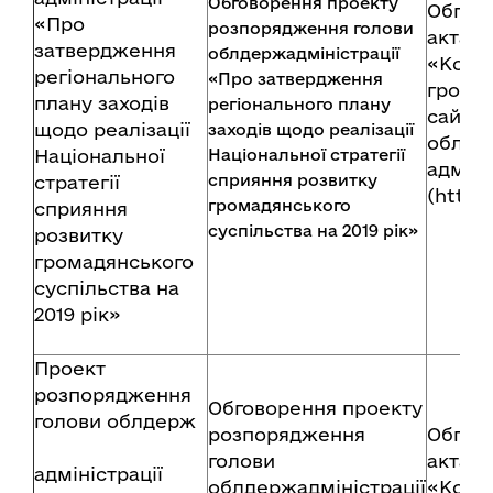
Обговорення проекту
Обгов
«Про
розпорядження голови
акта в
затвердження
облдержадміністрації
«Консу
регіонального
«Про затвердження
громад
плану заходів
регіонального плану
сайту 
щодо реалізації
заходів щодо реалізації
обласн
Національної
Національної стратегії
адміні
сприяння розвитку
стратегії
(http:
громадянського
сприяння
суспільства на 2019 рік»
розвитку
громадянського
суспільства на
2019 рік»
Проект
розпорядження
Обговорення проекту
голови облдерж
розпорядження
Обгов
голови
акта в
адміністрації
облдержадміністрації
«Консу