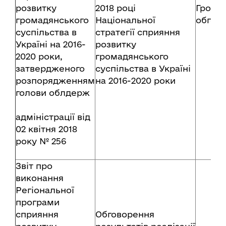
розвитку
2018 році
Грома
громадянського
Національної
обгов
суспільства в
стратегії сприяння
Україні на 2016-
розвитку
2020 роки,
громадянського
затвердженого
суспільства в Україні
розпорядженням
на 2016-2020 роки
голови облдерж
адміністрації від
02 квітня 2018
року № 256
Звіт про
виконання
Регіональної
програми
сприяння
Обговорення