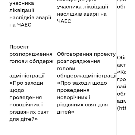
учасника
учасника ліквідації
обгов
ліквідації
наслідків аварії на
наслідків аварії
ЧАЕС
на ЧАЕС
Проект
розпорядження
Обговорення проекту
Обгов
голови облдерж
розпорядження
акта в
голови
«Консу
адміністрації
облдержадміністрації
громад
«Про заходи
«Про заходи щодо
сайту 
щодо
проведення
обласн
проведення
новорічних і
адміні
новорічних і
різдвяних свят для
(http:
різдвяних свят
дітей»
для дітей»