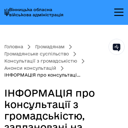
Перейти
Перейти
Перейти
Вінницька обласна
до
до
до
військова адміністрація
головного
головного
головного
меню
вмісту
колонтитула
Головна
Громадянам
Громадянське суспільство
Консультації з громадськістю
Анонси консультацій
ІНФОРМАЦІЯ про консультаці...
ІНФОРМАЦІЯ про
консультації з
громадськістю,
заплановані на