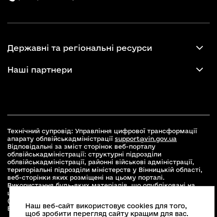
Державні та регіональні ресурси
Наші партнери
Технічний супровід: Управління цифрової трансформації
апарату облвійськадміністрації
support@vin.gov.ua
Відповідальні за зміст сторінок веб-порталу
облвійськадміністрації: структурні підрозділи
облвійськадміністрації, районні військові адміністрації,
територіальні підрозділи міністерств у Вінницькій області,
веб-сторінки яких розміщені на цьому порталі.
Використання будь-яких матеріалів, що опубліковані на
цьому сайті, дозволяється при умові зазначення посилання
(для інтернет-видань - гіперпосилання) на офіційний сайт
Наш веб-сайт використовує cookies для того,
Вінницької облвійськадміністрації
www.vin.gov.ua
.
щоб зробити перегляд сайту кращим для вас.