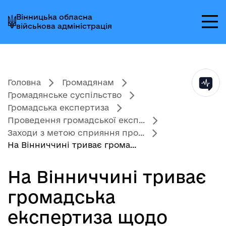
Перейти
Перейти
Перейти
Вінницька обласна
до
до
до
військова адміністрація
головного
головного
головного
меню
вмісту
колонтитула
Головна
Громадянам
Громадянське суспільство
Громадська експертиза
Проведення громадської експ...
Заходи з метою сприяння про...
На Вінниччині триває грома...
На Вінниччині триває
громадська
експертиза щодо