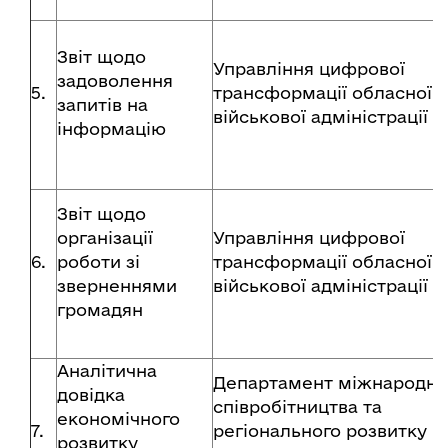
Звіт щодо
Управління цифрової
задоволення
5.
трансформації обласної
запитів на
військової адміністрації
інформацію
Звіт щодо
організації
Управління цифрової
6.
роботи зі
трансформації обласної
зверненнями
військової адміністрації
громадян
Аналітична
Департамент міжнародно
довідка
співробітництва та
економічного
7.
регіонального розвитку
розвитку