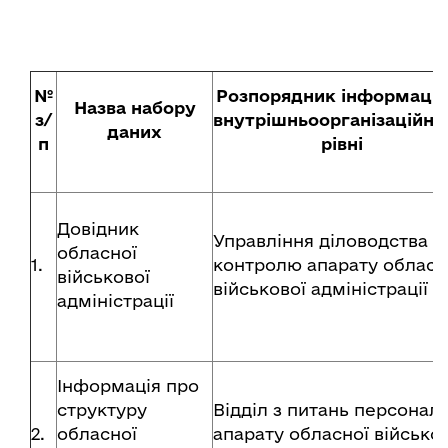
№
Розпорядник інформації 
Назва набору
з/
внутрішньоорганізаційн
даних
п
рівні
Довідник
Управління діловодства т
обласної
1.
контролю апарату обласн
військової
військової адміністрації
адміністрації
Інформація про
структуру
Відділ з питань персонал
2.
обласної
апарату обласної військо