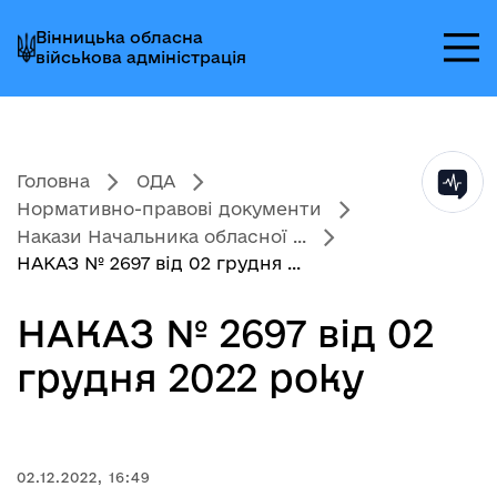
Перейти
Перейти
Перейти
Вінницька обласна
до
до
до
військова адміністрація
головного
головного
головного
меню
вмісту
колонтитула
Головна
ОДА
Нормативно-правові документи
Накази Начальника обласної ...
НАКАЗ № 2697 від 02 грудня ...
НАКАЗ № 2697 від 02
грудня 2022 року
02.12.2022, 16:49