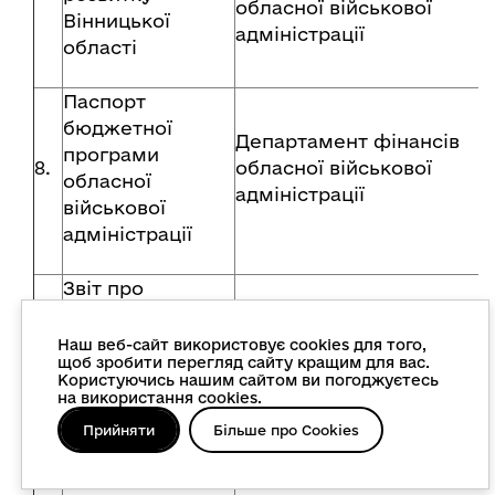
обласної військової
Вінницької
адміністрації
області
Паспорт
бюджетної
Департамент фінансів
програми
8.
обласної військової
обласної
адміністрації
військової
адміністрації
Звіт про
виконання
паспорту
Наш веб-сайт використовує cookies для того,
Департамент фінансів
щоб зробити перегляд сайту кращим для вас.
бюджетної
9.
обласної військової
Користуючись нашим сайтом ви погоджуєтесь
програми
на використання cookies.
адміністрації
обласної
Прийняти
Більше про Cookies
військової
адміністрації