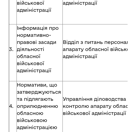
військової
адміністрації
адміністрації
Інформація про
нормативно-
правові засади
Відділ з питань персонал
3.
діяльності
апарату обласної військо
обласної
адміністрації
військової
адміністрації
Нормативи, що
затверджуються
та підлягають
Управління діловодства т
4.
оприлюдненню
контролю апарату обласн
обласною
військової адміністрації
військовою
адміністрацією