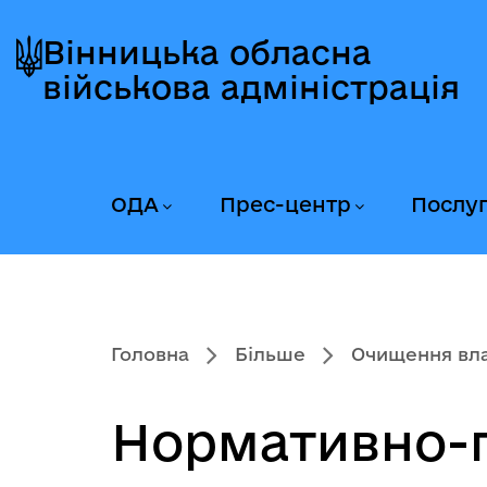
Перейти
Перейти
Перейти
до
до
до
Вінницька обласна
головного
головного
головного
військова адміністрація
меню
вмісту
колонтитула
ОДА
Прес-центр
Послу
Головна
Більше
Очищення вл
Нормативно-п