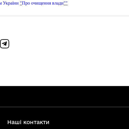
ом України
"
Про очищення влади
""
Наші контакти