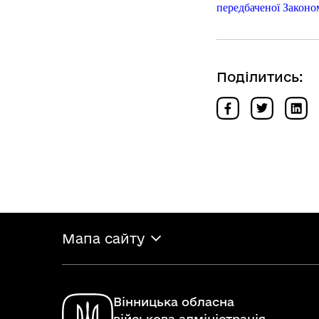
передбаченої Закон
Поділитись:
Мапа сайту
Вінницька обласна
військова адміністрація