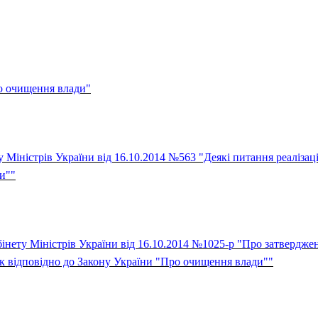
о очищення влади"
 Міністрів України від 16.10.2014 №563 "Деякі питання реалізац
и""
інету Міністрів України від 16.10.2014 №1025-р "Про затвердже
к відповідно до Закону України "Про очищення влади""