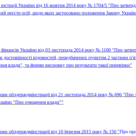
а юстиції України від 16 жовтня 2014 року № 1704/5 "Про затве
й реєстр осіб, щодо яких застосовано положення Закону Украї
 фінансів України від 03 листопада 2014 року № 1100 "Про затв
 достовірності відомостей, передбачених пунктом 2 частини п'ят
ня влади", та форми висновку про результати такої перевірки"
ови облдерждмінстрації від 21 листопада 2014 року № 696 "Про 
країни "Про очищення влади""
ви облдерждмінстрації від 10 березня 2015 року № 150 "
Про про