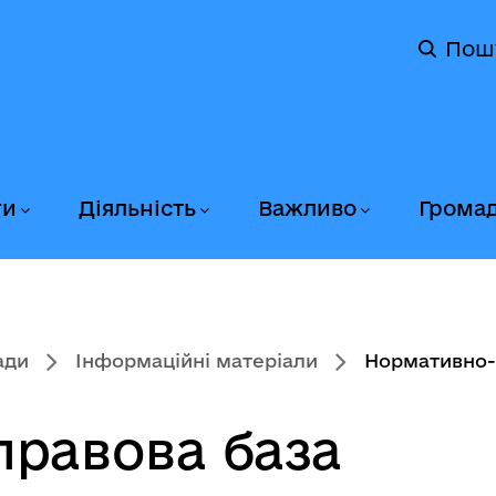
Пош
ги
Діяльність
Важливо
Грома
ади
Інформаційні матеріали
Нормативно-
равова база