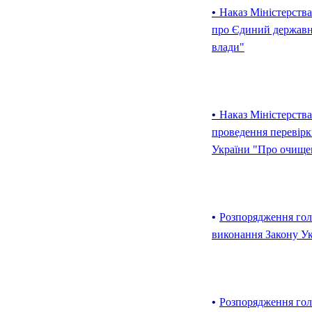
•
Наказ Міністерств
про Єдиний державни
влади"
•
Наказ Міністерства
проведення перевірки
України "Про очищен
•
Розпорядження гол
виконання Закону У
•
Розпорядження голо