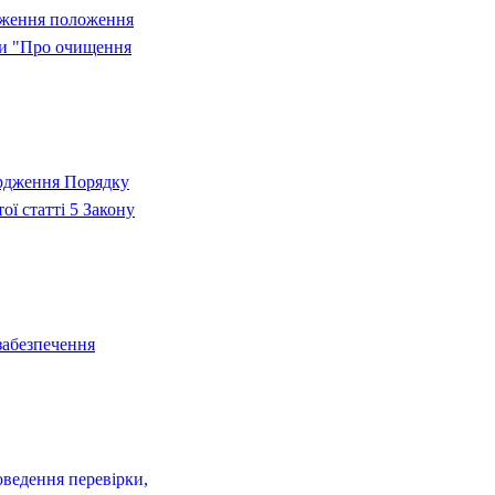
рдження положення
ни "Про очищення
ердження Порядку
ої статті 5 Закону
забезпечення
ведення перевірки,