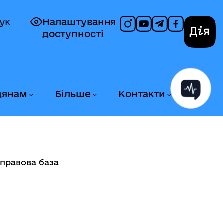
ук
Налаштування
доступності
Дія
дянам
Більше
Контакти
правова база