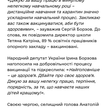
«Дякую за вашу працю в минулому
нелегкому навчальному році –
дистанційне навчання та карантин значно
ускладнили навчальний процес. Закликаю
вас також вакцинуватися, аби бути
здоровими», –
зауважив Сергій Борзов. До
слова, як повідомила директор школи
Тетяна Катріна, 89 % освітніх працівників
опорного закладу – вакциновані.
Народний депутат України Ірина Борзова
наголосила на добровільності процесу
вакцинації та підкреслила: «
Найголовніше
– це здоров’я. Дбайте про своє здоров’я.
Дякую за вашу нелегку працю, терпіння,
порядність, за те, що навчаєте наших
дітей кращому!».
Своєю чергою, селищний голова Анатолій