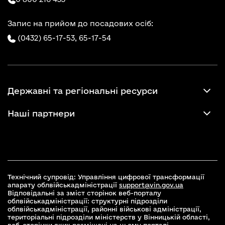
Запис на прийом до посадових осіб:
(0432) 65-17-53,
65-17-54
Державні та регіональні ресурси
Наші партнери
Технічний супровід: Управління цифрової трансформації
апарату облвійськадміністрації
support@vin.gov.ua
Відповідальні за зміст сторінок веб-порталу
облвійськадміністрації: структурні підрозділи
облвійськадміністрації, районні військові адміністрації,
територіальні підрозділи міністерств у Вінницькій області,
веб-сторінки яких розміщені на цьому порталі.