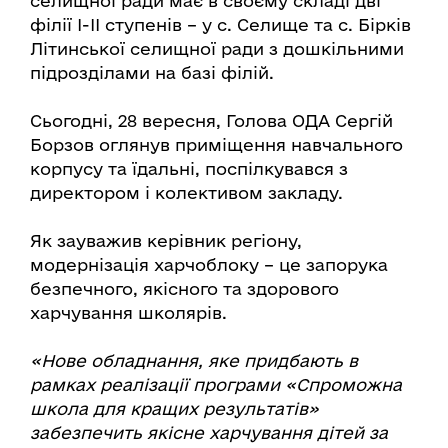
селищної ради має в своєму складі дві
філії І-ІІ ступенів – у с. Селище та с. Бірків
Літинської селищної ради з дошкільними
підрозділами на базі філій.
Сьогодні, 28 вересня, Голова ОДА Сергій
Борзов оглянув приміщення навчального
корпусу та їдальні, поспілкувався з
директором і колективом закладу.
Як зауважив керівник регіону,
модернізація харчоблоку – це запорука
безпечного, якісного та здорового
харчування школярів.
«Нове обладнання, яке придбають в
рамках реалізації програми «Спроможна
школа для кращих результатів»
забезпечить якісне харчування дітей за