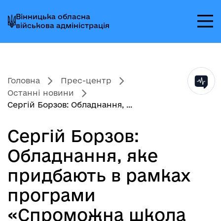
Перейти
Перейти
Перейти
Вінницька обласна
до
до
до
військова адміністрація
головного
головного
головного
меню
вмісту
колонтитула
Головна
Прес-центр
Останні новини
Сергій Борзов: Обладнання, ...
Сергій Борзов:
Обладнання, яке
придбають в рамках
програми
«Спроможна школа