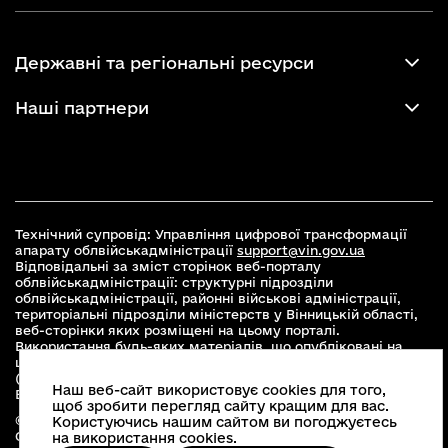
Державні та регіональні ресурси
Наші партнери
Технічний супровід: Управління цифрової трансформації
апарату облвійськадміністрації
support@vin.gov.ua
Відповідальні за зміст сторінок веб-порталу
облвійськадміністрації: структурні підрозділи
облвійськадміністрації, районні військові адміністрації,
територіальні підрозділи міністерств у Вінницькій області,
веб-сторінки яких розміщені на цьому порталі.
Використання будь-яких матеріалів, що опубліковані на
цьому сайті, дозволяється при умові зазначення посилання
(для інтернет-видань - гіперпосилання) на офіційний сайт
Наш веб-сайт використовує cookies для того,
Вінницької облвійськадміністрації
www.vin.gov.ua
.
щоб зробити перегляд сайту кращим для вас.
© 2026 Весь контент доступний за ліцензією Creative
Користуючись нашим сайтом ви погоджуєтесь
Commons Attribution 4.0 International license, якщо не
на використання cookies.