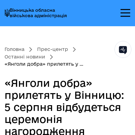
Перейти
Перейти
Перейти
Вінницька обласна
до
до
до
військова адміністрація
головного
головного
головного
меню
вмісту
колонтитула
Головна
Прес-центр
Останні новини
«Янголи добра» прилетять у ...
«Янголи добра»
прилетять у Вінницю:
5 серпня відбудеться
церемонія
нагородження