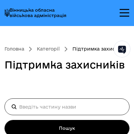
Перейти
Перейти
Перейти
Вінницька обласна
до
до
до
військова адміністрація
головного
головного
головного
меню
вмісту
колонтитула
Головна
Категорії
Підтримка захисників
Підтримка захисників
Пошук